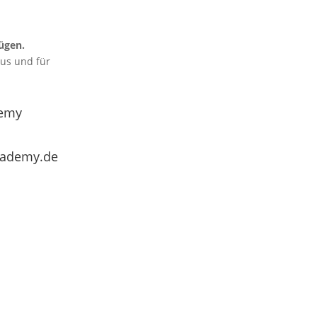
ügen.
aus und für
emy
cademy.de