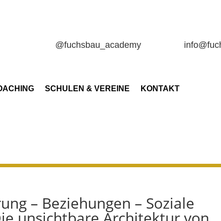
@fuchsbau_academy
info@fu
OACHING
SCHULEN & VEREINE
KONTAKT
rung – Beziehungen – Soziale
ie unsichtbare Architektur von