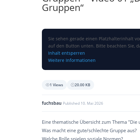
Gruppen“
Sie sehen gerade einen Platzhalterinhalt v
auf den Button unten. Bitte beachten Sie, 
Inhalt entsperren
Weitere Informationen
1 Views
20.00 KB
fuchsbau
Published 10. Mai 2026
Eine thematische Übersicht zum Thema "Die 
Was macht eine gute/schlechte Gruppe aus?
Welche Rolle spielen soziale Normen?