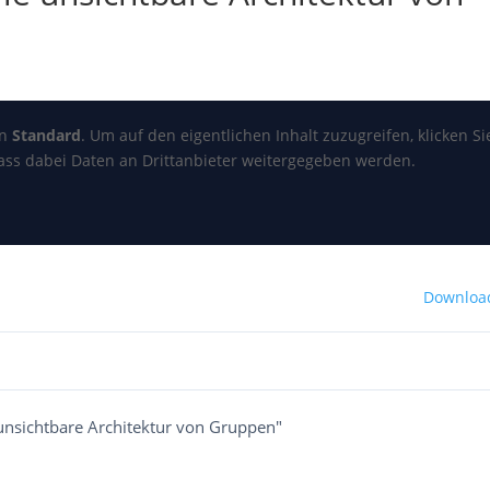
on
Standard
. Um auf den eigentlichen Inhalt zuzugreifen, klicken Si
dass dabei Daten an Drittanbieter weitergegeben werden.
Downloa
unsichtbare Architektur von Gruppen"