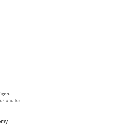
ügen.
aus und für
emy