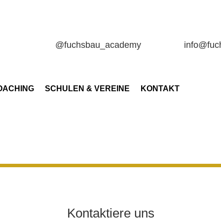
@fuchsbau_academy
info@fu
OACHING
SCHULEN & VEREINE
KONTAKT
e von Google Maps eingebettet. Es gelten die
Datenschutzerklärun
Google Karte laden
Kontaktiere uns