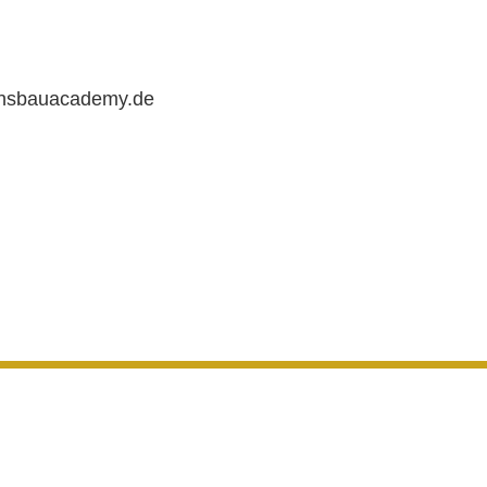
chsbauacademy.de
gen
von Google.