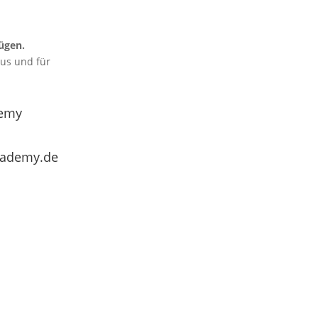
ügen.
aus und für
emy
cademy.de