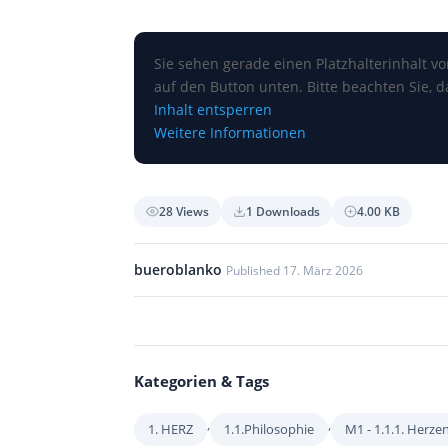
Sie sehen gerade einen Platzhalterinhalt v
auf den Button unten. Bitte beachten Sie, 
Inhalt entsperren
Weitere Informationen
28 Views
1 Downloads
4.00 KB
bueroblanko
Published 17. März 2026
Kategorien & Tags
,
,
1. HERZ
1.1.Philosophie
M1 - 1.1.1. Herze