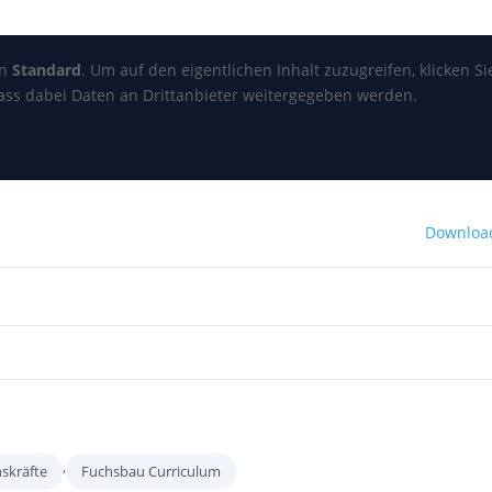
on
Standard
. Um auf den eigentlichen Inhalt zuzugreifen, klicken Si
dass dabei Daten an Drittanbieter weitergegeben werden.
Downloa
,
nskräfte
Fuchsbau Curriculum