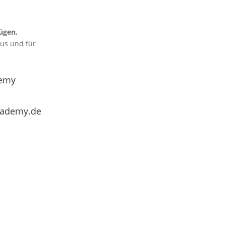
ügen.
aus und für
emy
cademy.de