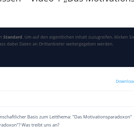
on
Standard
. Um auf den eigentlichen Inhalt zuzugreifen, klicken Si
dass dabei Daten an Drittanbieter weitergegeben werden.
Downloa
nschaftlicher Basis zum Leitthema: "Das Motivationsparadoxon"
radoxon"? Was treibt uns an?
?