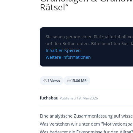
Rätsel“
Sie sehen gerade einen Platzhalterinhalt v
auf den Button unten. Bitte beachten Sie, 
Inhalt entsperren
Weitere Informationen
1 Views
15.86 MB
fuchsbau
Published 19. Mai 2026
Eine analytische Zusammenfassung auf wisse
Was verstehen wir unter dem "Motivationspa
Was bedeutet die Erkenntnisse für den Alltag