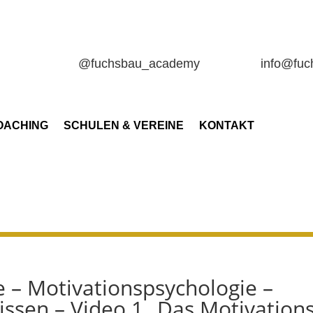
@fuchsbau_academy
info@fu
OACHING
SCHULEN & VEREINE
KONTAKT
e – Motivationspsychologie –
sen – Video 1 „Das Motivations