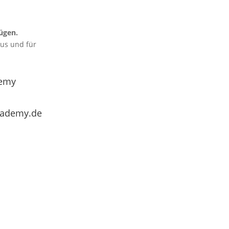
ügen.
aus und für
emy
cademy.de