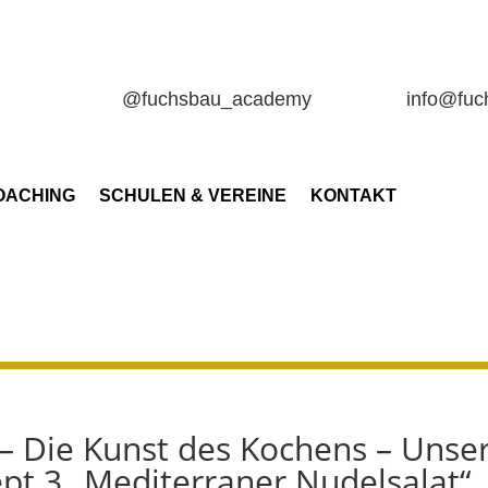
@fuchsbau_academy
info@fu
OACHING
SCHULEN & VEREINE
KONTAKT
 – Die Kunst des Kochens – Unse
ept 3 „Mediterraner Nudelsalat“