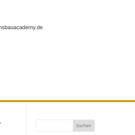
chsbauacademy.de
r