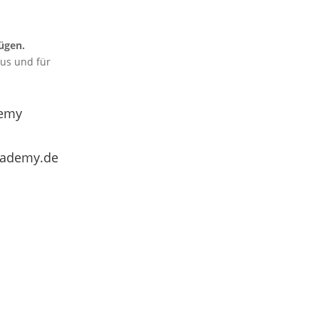
ügen.
aus und für
emy
cademy.de