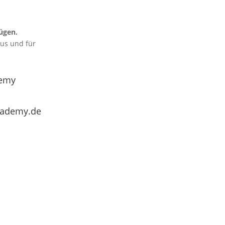
ügen.
aus und für
emy
cademy.de