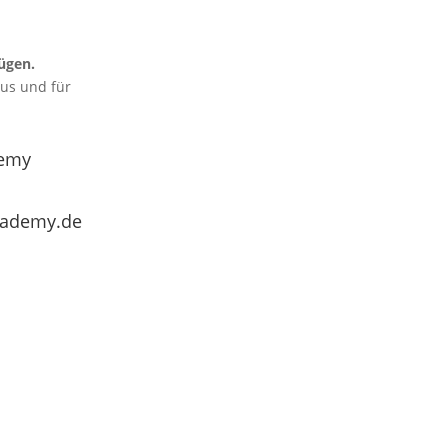
ügen.
aus und für
emy
cademy.de