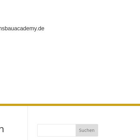
chsbauacademy.de
n