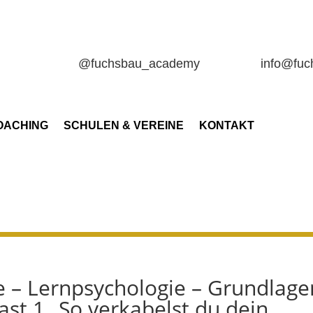
@fuchsbau_academy
info@fu
OACHING
SCHULEN & VEREINE
KONTAKT
ie – Lernpsychologie – Grundlage
st 1 „So verkabelst du dein