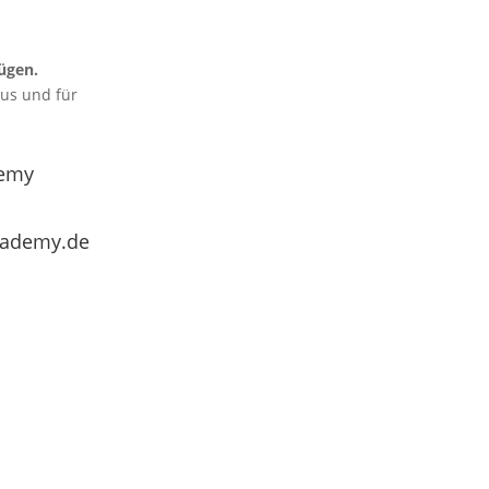
ügen.
aus und für
emy
cademy.de