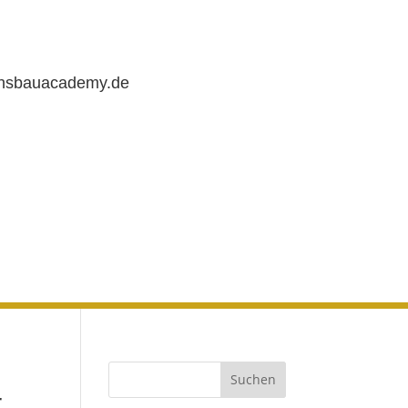
chsbauacademy.de
r