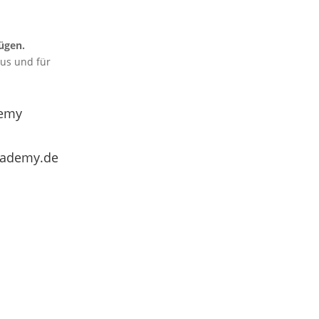
ügen.
aus und für
emy
cademy.de