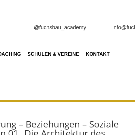
@fuchsbau_academy
info@fu
OACHING
SCHULEN & VEREINE
KONTAKT
rung – Beziehungen – Soziale
n 01 „Die Architektur des