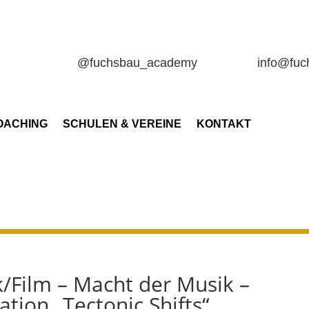
@fuchsbau_academy
info@fu
OACHING
SCHULEN & VEREINE
KONTAKT
k/Film – Macht der Musik –
ation „Tectonic Shifts“