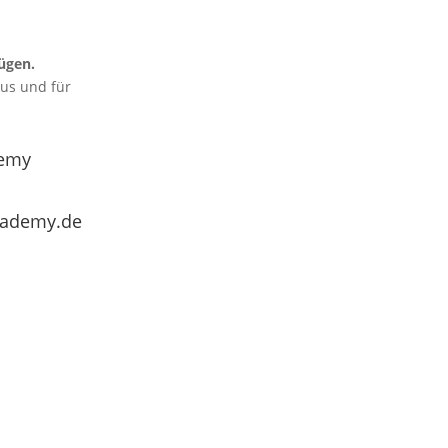
ügen.
aus und für
emy
cademy.de