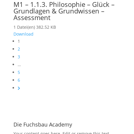
M1 – 1.1.3. Philosophie – Glück –
Grundlagen & Grundwissen –
Assessment
1 Datei(en)
382.52 KB
Download
1
2
3
…
5
6
Die Fuchsbau Academy
Your content goes here. Edit or remove this text